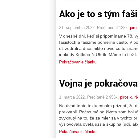
Ako je to s tým fa
21. septembra 2022, Prečítané 3 122x,
piro
V dnešné dni, keď si pripomíname 78. 
fašistoch a fašizme pomerne často. V po
už zodrali a dnes nikto nevie čo to znam
inokedy Kotleba či Uhrík. Máme tu tiež f
Pokračovanie článku
Vojna je pokračova
1. marca 2022, Prečítané 2 955x,
pirosik
,
N
Na úvod tohto textu musím priznať, že ú
prekvapil. Počas môjho života som bol 
zvyknutý na to, že za mier sa v týchto pr
vyslovovala oveľa užšia skupina ľudí, ako
Pokračovanie článku