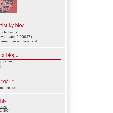
tistiky blogu
t článkov: 73
ová čítanosť: 299676x
merná čítanosť článkov: 4105x
or blogu
pirosik
egórie
radené
(73)
hív
 2024
uár 2024