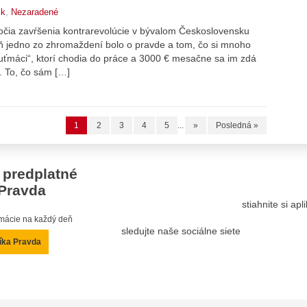
ik
,
Nezaradené
ýročia zavŕšenia kontrarevolúcie v bývalom Československu
poň jedno zo zhromaždení bolo o pravde a tom, čo si mnoho
„ťuťmáci“, ktorí chodia do práce a 3000 € mesačne sa im zdá
o. To, čo sám […]
1
2
3
4
5
...
»
Posledná »
 predplatné
Pravda
stiahnite si ap
ormácie na každý deň
sledujte naše sociálne siete
íka Pravda