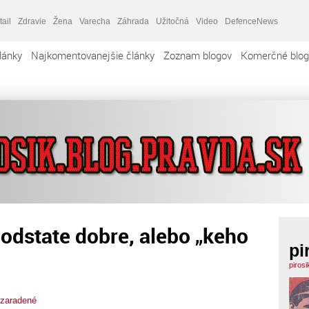
tail
Zdravie
Žena
Varecha
Záhrada
Užitočná
Video
DefenceNews
lánky
Najkomentovanejšie články
Zoznam blogov
Komerčné blog
odstate dobre, alebo „keho
pi
piros
zaradené