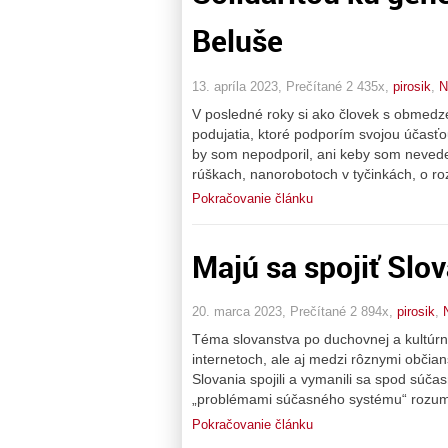
Beluše
13. apríla 2023, Prečítané 2 435x,
pirosik
,
N
V posledné roky si ako človek s obme
podujatia, ktoré podporím svojou účasťo
by som nepodporil, ani keby som nevedel
rúškach, nanorobotoch v tyčinkách, o 
Pokračovanie článku
Majú sa spojiť Slov
20. marca 2023, Prečítané 2 894x,
pirosik
,
Téma slovanstva po duchovnej a kultúrne
internetoch, ale aj medzi rôznymi občians
Slovania spojili a vymanili sa spod súč
„problémami súčasného systému“ rozumi
Pokračovanie článku