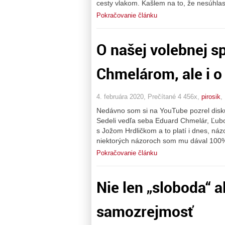
cesty vlakom. Kašlem na to, že nesúhlas
Pokračovanie článku
O našej volebnej s
Chmelárom, ale i o 
4. februára 2020, Prečítané 4 456x,
pirosik
,
Nedávno som si na YouTube pozrel diskusi
Sedeli vedľa seba Eduard Chmelár, Ľubo
s Jožom Hrdličkom a to platí i dnes, ná
niektorých názoroch som mu dával 100%
Pokračovanie článku
Nie len „sloboda“ a
samozrejmosť