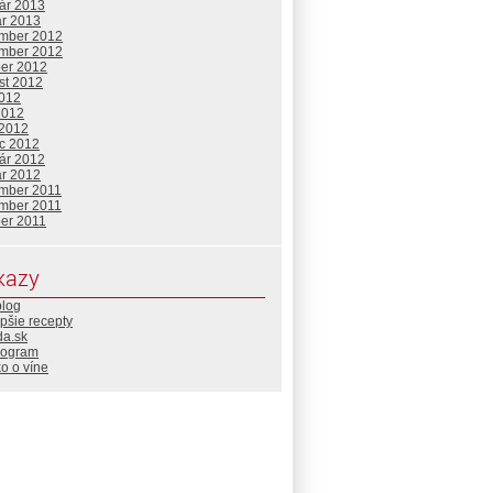
uár 2013
ár 2013
mber 2012
mber 2012
ber 2012
st 2012
2012
2012
 2012
c 2012
uár 2012
ár 2012
mber 2011
mber 2011
ber 2011
kazy
blog
pšie recepty
da.sk
rogram
o o víne