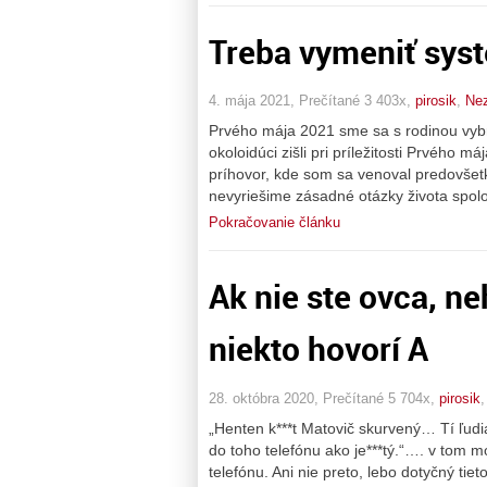
Treba vymeniť syst
4. mája 2021, Prečítané 3 403x,
pirosik
,
Ne
Prvého mája 2021 sme sa s rodinou vybra
okoloidúci zišli pri príležitosti Prvého m
príhovor, kde som sa venoval predovšetk
nevyriešime zásadné otázky života spolo
Pokračovanie článku
Ak nie ste ovca, ne
niekto hovorí A
28. októbra 2020, Prečítané 5 704x,
pirosik
„Henten k***t Matovič skurvený… Tí ľudia
do toho telefónu ako je***tý.“…. v tom 
telefónu. Ani nie preto, lebo dotyčný tie