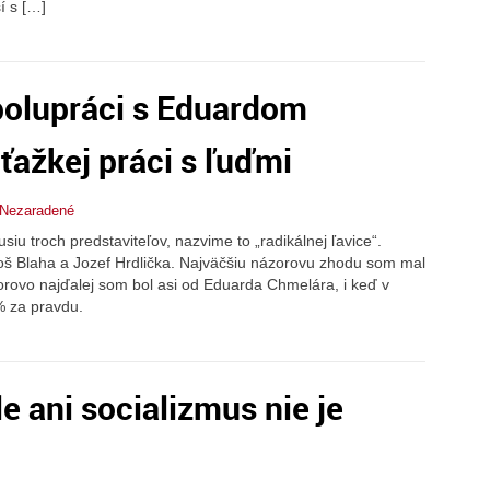
í s […]
polupráci s Eduardom
ťažkej práci s ľuďmi
Nezaradené
u troch predstaviteľov, nazvime to „radikálnej ľavice“.
š Blaha a Jozef Hrdlička. Najväčšiu názorovu zhodu som mal
zorovo najďalej som bol asi od Eduarda Chmelára, i keď v
 za pravdu.
le ani socializmus nie je