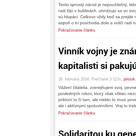
Tento sprostý národ je nepoučiteľný, leb
radi žijú v bublinách, utvrdzujú sa vo sv
sú hlupáci. Celkovo vždy keď sa prejde n
aspoň o tri poschodia dole a voliči radi
Pokračovanie článku
Vinník vojny je zná
kapitalisti si pakuj
26. februára 2024, Prečítané 3 113x,
pirosik
Vážení čitatelia, zverejňujem svoj, pevn
posledných rokov, ktorý však vôbec ne
prikloní tu či tam, ale niekto to musí p
ale i aktívnymi spoluvinníkmi. Vraj to tre
Pokračovanie článku
Solidaritou ku gen