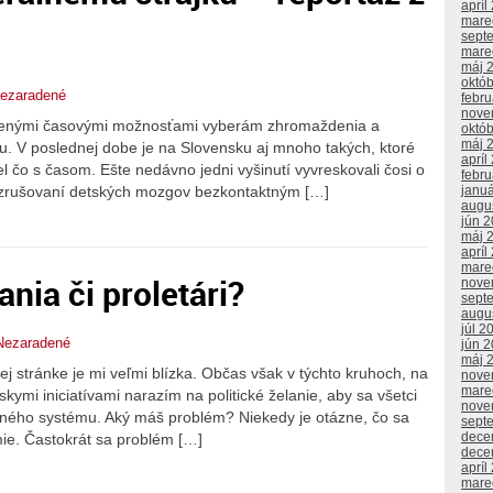
apríl
mare
sept
mare
máj 
októ
ezaradené
febr
nove
dzenými časovými možnosťami vyberám zhromaždenia a
októ
máj 
u. V poslednej dobe je na Slovensku aj mnoho takých, ktoré
apríl
 čo s časom. Ešte nedávno jedni vyšinutí vyvreskovali čosi o
febr
rozrušovaní detských mozgov bezkontaktným […]
janu
augu
jún 
máj 
apríl
mare
ania či proletári?
nove
sept
augu
júl 2
Nezaradené
jún 
máj 
j stránke je mi veľmi blízka. Občas však v týchto kruhoch, na
nove
mare
kymi iniciatívami narazím na politické želanie, aby sa všetci
nove
asného systému. Aký máš problém? Niekedy je otázne, čo sa
sept
dece
e. Častokrát sa problém […]
dece
apríl
mare