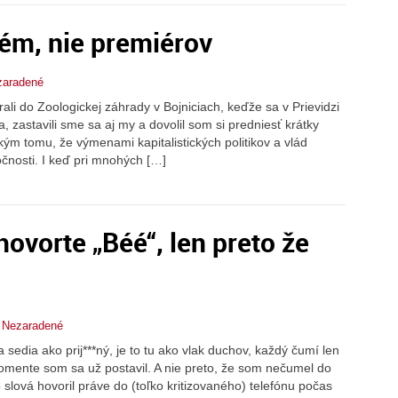
ém, nie premiérov
zaradené
li do Zoologickej záhrady v Bojniciach, keďže sa v Prievidzi
ája, zastavili sme sa aj my a dovolil som si predniesť krátky
ým tomu, že výmenami kapitalistických politikov a vlád
čnosti. I keď pri mnohých […]
hovorte „Béé“, len preto že
,
Nezaradené
 sedia ako prij***ný, je to tu ako vlak duchov, každý čumí len
momente som sa už postavil. A nie preto, že som nečumel do
to slová hovoril práve do (toľko kritizovaného) telefónu počas