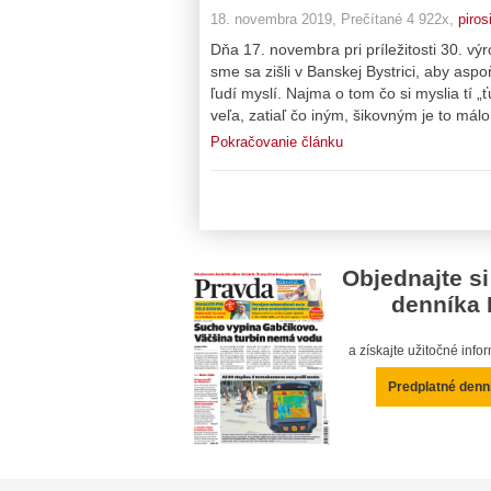
18. novembra 2019, Prečítané 4 922x,
piros
Dňa 17. novembra pri príležitosti 30. v
sme sa zišli v Banskej Bystrici, aby as
ľudí myslí. Najma o tom čo si myslia tí 
veľa, zatiaľ čo iným, šikovným je to mál
Pokračovanie článku
Objednajte si
denníka 
a získajte užitočné inf
Predplatné denn