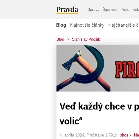
Správy
Športweb
Auto
Kok
Blog
Najnovšie články
Najčítanejšie č
Blog
>
Stanislav Pirošík
Veď každý chce v p
volic“
4. apríla 2024, Prečítané 1 791x,
pirosik
,
Ne