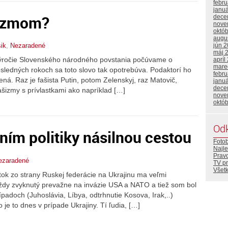
febr
janu
šizmom?
dece
nove
októ
augu
jún 
sik
,
Nezaradené
máj 
výročie Slovenského národného povstania počúvame o
apríl
mare
sledných rokoch sa toto slovo tak opotrebúva. Podaktorí ho
febr
ená. Raz je fašista Putin, potom Zelenskyj, raz Matovič,
janu
dece
ašizmy s prívlastkami ako napríklad […]
nove
októ
Od
ním politiky násilnou cestou
Foto
Najle
Prav
ezaradené
TV p
Všetk
tok zo strany Ruskej federácie na Ukrajinu ma veľmi
vždy zvyknutý prevažne na invázie USA a NATO a tiež som bol
ípadoch (Juhoslávia, Líbya, odtrhnutie Kosova, Irak,..)
 je to dnes v prípade Ukrajiny. Tí ľudia, […]