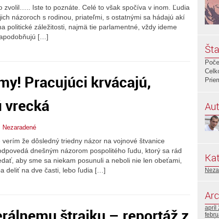
o zvolil….. Iste to poznáte. Celé to však spočíva v inom. Ľudia
ojich názoroch s rodinou, priateľmi, s ostatnými sa hádajú akí
a politické záležitosti, najmä tie parlamentné, vždy ideme
 napodobňujú […]
Šta
Poče
Celk
my! Pracujúci krvácajú,
Prie
ú vrecká
Aut
,
Nezaradené
e verím že dôsledný triedny názor na vojnové štvanice
zodpovedá dnešným názorom pospolitého ľudu, ktorý sa rád
Kat
ovedať, aby sme sa niekam posunuli a neboli nie len obeťami,
ba deliť na dve časti, lebo ľudia […]
Neza
Arc
apríl
erálnemu štrajku – reportáž z
febr