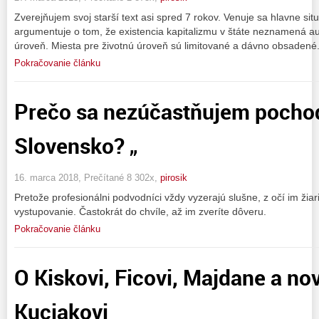
Zverejňujem svoj starší text asi spred 7 rokov. Venuje sa hlavne sit
argumentuje o tom, že existencia kapitalizmu v štáte neznamená au
úroveň. Miesta pre životnú úroveň sú limitované a dávno obsadené
Pokračovanie článku
Prečo sa nezúčastňujem pochod
Slovensko? „
16. marca 2018, Prečítané 8 302x,
pirosik
Pretože profesionálni podvodníci vždy vyzerajú slušne, z očí im žia
vystupovanie. Častokrát do chvíle, až im zveríte dôveru.
Pokračovanie článku
O Kiskovi, Ficovi, Majdane a no
Kuciakovi