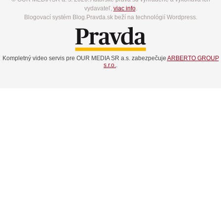
vydavateľ,
viac info
.
Blogovací systém Blog.Pravda.sk beží na technológií Wordpress.
Kompletný video servis pre OUR MEDIA SR a.s. zabezpečuje
ARBERTO GROUP
s.r.o.
.