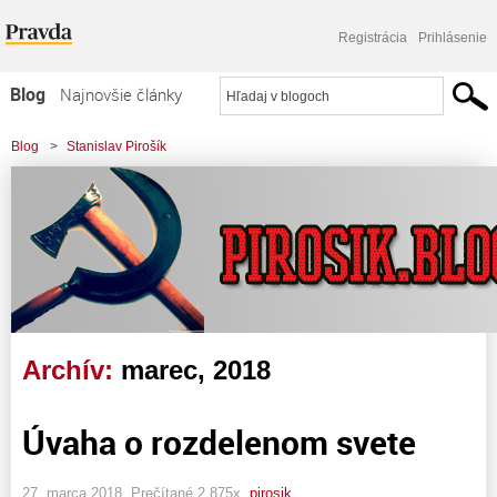
Registrácia
Prihlásenie
Blog
Najnovšie články
Najčítanejšie články
Blog
>
Stanislav Pirošík
Najkomentovanejšie články
Zoznam blogov
Komerčné blogy
Archív:
marec, 2018
Úvaha o rozdelenom svete
27. marca 2018, Prečítané 2 875x,
pirosik