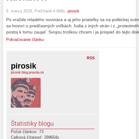
5. marca 2018, Prečítané 4 668x,
pirosik
Po vražde mladého novinára a aj jeho priateľky sa na politickej scén
sa hovorí o predčasných voľbách, ľudia z iných strán i z „protestné
postoj k tomu zaujať. Svojou troškou chcem i ja prispieť do tejto dis
Pokračovanie článku
RSS
pirosik
pirosik.blog.pravda.sk
Štatistiky blogu
Počet článkov: 73
Celková čítanosť: 299654x