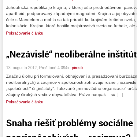
Juhoafrická republika je krajina, v ktorej ešte prednedávnom panoval
apartheid, podporovaný západnými magnátmi. Krajina a jej obyvateľ
čele s Mandelom a mohla sa tak priradiť ku krajinám tretieho sveta, 
kolonizácie. Krajina, ktorá hostila majstrovstvá sveta vo futbale, ale
Pokračovanie článku
„Nezávislé“ neoliberálne inštitú
13. augusta 2012, Prečítané 4 094x,
pirosik
Značnú úlohu pri formulovaní, obhajovaní a presadzovaní buržoázn
neoliberálnych) a záujmov v spoločnosti zohrávajú rôzne „nezávislé 
„spoločnosti“ či „inštitúty“. Takzvané „mimovládne organizácie“ urči
záujmy širokých vrstiev obyvateľstva. Práve naopak – sú […]
Pokračovanie článku
Snaha riešiť problémy sociálne