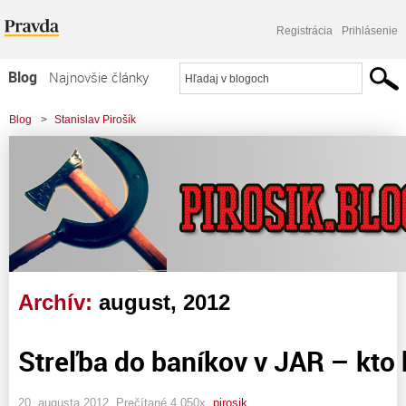
Registrácia
Prihlásenie
Blog
Najnovšie články
Najčítanejšie články
Blog
>
Stanislav Pirošík
Najkomentovanejšie články
Zoznam blogov
Komerčné blogy
Archív:
august, 2012
Streľba do baníkov v JAR – kto
20. augusta 2012, Prečítané 4 050x,
pirosik