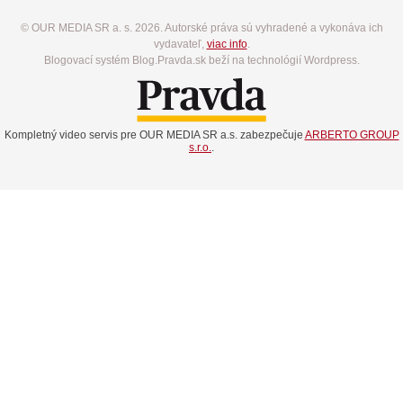
© OUR MEDIA SR a. s. 2026. Autorské práva sú vyhradené a vykonáva ich
vydavateľ,
viac info
.
Blogovací systém Blog.Pravda.sk beží na technológií Wordpress.
Kompletný video servis pre OUR MEDIA SR a.s. zabezpečuje
ARBERTO GROUP
s.r.o.
.