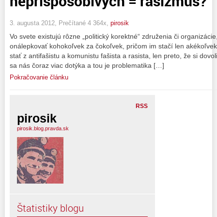
neprispôsobivých = rasizmus?
3. augusta 2012, Prečítané 4 364x,
pirosik
Vo svete existujú rôzne „politický korektné“ združenia či organizá
onálepkovať kohokoľvek za čokoľvek, pričom im stačí len akékoľvek 
stať z antifašistu a komunistu fašista a rasista, len preto, že si dovo
sa nás čoraz viac dotýka a tou je problematika […]
Pokračovanie článku
RSS
pirosik
pirosik.blog.pravda.sk
Štatistiky blogu