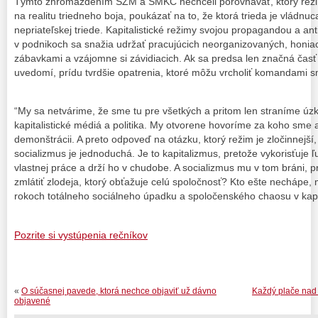
Týmto zhromaždením SZM a SMKČ nechceli porovnávať, ktorý režim 
na realitu triedneho boja, poukázať na to, že ktorá trieda je vládnuc
nepriateľskej triede. Kapitalistické režimy svojou propagandou a an
v podnikoch sa snažia udržať pracujúcich neorganizovaných, honia
zábavkami a vzájomne si závidiacich. Ak sa predsa len značná časť 
uvedomí, prídu tvrdšie opatrenia, ktoré môžu vrcholiť komandami sm
“My sa netvárime, že sme tu pre všetkých a pritom len straníme úzk
kapitalistické médiá a politika. My otvorene hovoríme za koho sme 
demonštrácii. A preto odpoveď na otázku, ktorý režim je zločinnejší,
socializmus je jednoduchá. Je to kapitalizmus, pretože vykorisťuje 
vlastnej práce a drží ho v chudobe. A socializmus mu v tom bráni, pre
zmlátiť zlodeja, ktorý obťažuje celú spoločnosť? Kto ešte nechápe,
rokoch totálneho sociálneho úpadku a spoločenského chaosu v kapit
Pozrite si vystúpenia rečníkov
«
O súčasnej pavede, ktorá nechce objaviť už dávno
Každý plače nad 
objavené