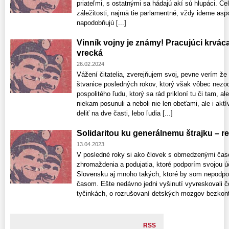
priateľmi, s ostatnými sa hádajú akí sú hlupáci. Ce
záležitosti, najmä tie parlamentné, vždy ideme aspoň
napodobňujú [...]
Vinník vojny je známy! Pracujúci krvácaj
vrecká
26.02.2024
Vážení čitatelia, zverejňujem svoj, pevne verím že
štvanice posledných rokov, ktorý však vôbec ne
pospolitého ľudu, ktorý sa rád prikloní tu či tam, 
niekam posunuli a neboli nie len obeťami, ale i aktí
deliť na dve časti, lebo ľudia [...]
Solidaritou ku generálnemu štrajku – r
13.04.2023
V posledné roky si ako človek s obmedzenými č
zhromaždenia a podujatia, ktoré podporím svojou ú
Slovensku aj mnoho takých, ktoré by som nepodpor
časom. Ešte nedávno jedni vyšinutí vyvreskovali č
tyčinkách, o rozrušovaní detských mozgov bezkont
RSS