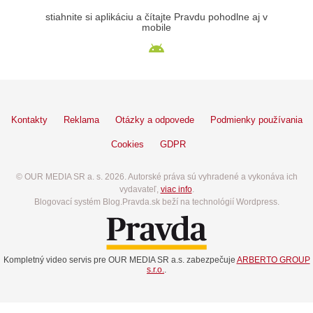
stiahnite si aplikáciu a čítajte Pravdu pohodlne aj v
mobile
Kontakty
Reklama
Otázky a odpovede
Podmienky používania
Cookies
GDPR
© OUR MEDIA SR a. s. 2026. Autorské práva sú vyhradené a vykonáva ich
vydavateľ,
viac info
.
Blogovací systém Blog.Pravda.sk beží na technológií Wordpress.
Kompletný video servis pre OUR MEDIA SR a.s. zabezpečuje
ARBERTO GROUP
s.r.o.
.