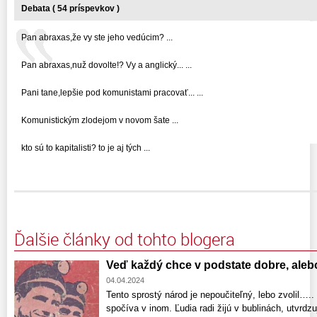
Debata ( 54 príspevkov )
Pan abraxas,že vy ste jeho vedúcim? ...
Pan abraxas,nuž dovolte!? Vy a anglický... ...
Pani tane,lepšie pod komunistami pracovať... ...
Komunistickým zlodejom v novom šate ...
kto sú to kapitalisti? to je aj tých ...
Ďalšie články od tohto blogera
Veď každý chce v podstate dobre, aleb
04.04.2024
Tento sprostý národ je nepoučiteľný, lebo zvolil…..
spočíva v inom. Ľudia radi žijú v bublinách, utvrdz