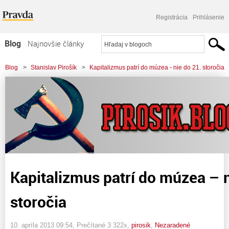
Registrácia
Prihlásenie
Blog
Najnovšie články
Najčítanejšie články
Blog
>
Stanislav Pirošík
>
Kapitalizmus patrí do múzea - nie do 21. storočia
Najkomentovanejšie články
Zoznam blogov
Komerčné blogy
Kapitalizmus patrí do múzea – n
storočia
10. apríla 2013 09:54
, Prečítané 3 322x,
pirosik
,
Nezaradené