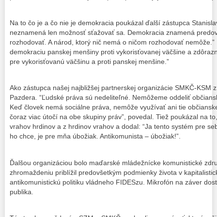
Na to čo je a čo nie je demokracia poukázal ďalší zástupca Stanisl
neznamená len možnosť sťažovať sa. Demokracia znamená predo
rozhodovať. A národ, ktorý nič nemá o ničom rozhodovať nemôže.” 
demokraciu panskej menšiny proti vykorisťovanej väčšine a zdôraz
pre vykorisťovanú väčšinu a proti panskej menšine.”
Ako zástupca našej najbližšej partnerskej organizácie SMKČ-KSM z 
Pazdera. “Ľudské práva sú nedeliteľné. Nemôžeme oddeliť občiansk
Keď človek nemá sociálne práva, nemôže využívať ani tie občianske
čoraz viac útočí na obe skupiny práv”, povedal. Tiež poukázal na to
vrahov hrdinov a z hrdinov vrahov a dodal: “Ja tento systém pre se
ho chce, je pre mňa úbožiak. Antikomunista – úbožiak!”.
Ďalšou organizáciou bolo maďarské mládežnícke komunistické zdr
zhromaždeniu priblížil predovšetkým podmienky života v kapitalist
antikomunistickú politiku vládneho FIDESzu. Mikrofón na záver dosta
publika.