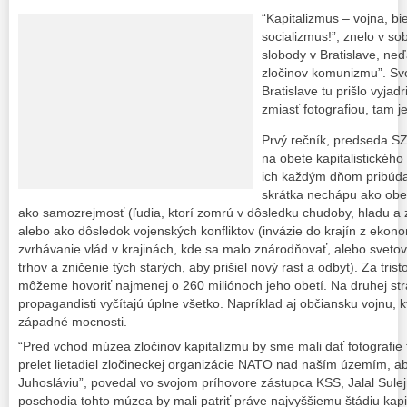
“Kapitalizmus – vojna, bi
socializmus!”, znelo v s
slobody v Bratislave, n
zločinov komunizmu”. Svo
Bratislave tu prišlo vyjadr
zmiasť fotografiou, tam j
Prvý rečník, predseda S
na obete kapitalistického
ich každým dňom pribúda
skrátka nechápu ako obe
ako samozrejmosť (ľudia, ktorí zomrú v dôsledku chudoby, hladu a 
alebo ako dôsledok vojenských konfliktov (invázie do krajín z ekon
zvrhávanie vlád v krajinách, kde sa malo znárodňovať, alebo sveto
trhov a zničenie tých starých, aby prišiel nový rast a odbyt). Za tris
môžeme hovoriť najmenej o 260 miliónoch jeho obetí. Na druhej st
propagandisti vyčítajú úplne všetko. Napríklad aj občiansku vojnu, 
západné mocnosti.
“Pred vchod múzea zločinov kapitalizmu by sme mali dať fotografie tý
prelet lietadiel zločineckej organizácie NATO nad naším územím, 
Juhosláviu”, povedal vo svojom príhovore zástupca KSS, Jalal Sule
poschodia tohto múzea by mali patriť práve najvyššiemu štádiu kapi